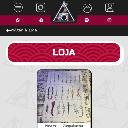
Voltar à Loja
LOJA
Poster – Zanpakutou