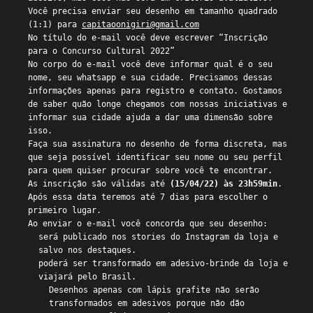
Você precisa enviar seu desenho em tamanho quadrado
(1:1) para
capitaoonigiri@gmail.com
No título do e-mail você deve escrever “Inscrição
para o Concurso Cultural 2022”
No corpo do e-mail você deve informar qual é o seu
nome, seu whatsapp e sua cidade. Precisamos dessas
informações apenas para registro e contato. Gostamos
de saber quão longe chegamos com nossas iniciativas e
informar sua cidade ajuda a dar uma dimensão sobre
isso.
Faça sua assinatura no desenho de forma discreta, mas
que seja possível identificar seu nome ou seu perfil
para quem quiser procurar sobre você te encontrar.
As inscrição são válidas até
(15/04/22) às 23h59min
.
Após essa data teremos até 7 dias para escolher o
primeiro lugar.
Ao enviar o e-mail você concorda que seu desenho:
será publicado nos stories do Instagram da loja e
salvo nos destaques.
poderá ser transformado em adesivo-brinde da loja e
viajará pelo Brasil.
Desenhos apenas com lápis grafite não serão
transformados em adesivos porque não dão