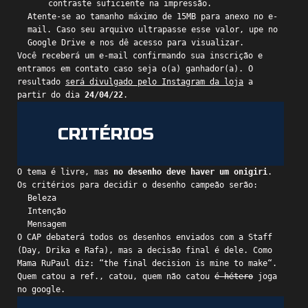
contraste suficiente na impressão.
Atente-se ao tamanho máximo de 15MB para anexo no e-
mail. Caso seu arquivo ultrapasse esse valor, upe no
Google Drive e nos dê acesso para visualizar.
Você receberá um e-mail confirmando sua inscrição e
entramos em contato caso seja o(a) ganhador(a). O
resultado
será divulgado pelo Instagram da loja
a
partir do dia
24/04/22
.
CRITÉRIOS
O tema é livre, mas
no desenho deve haver um onigiri
.
Os critérios para decidir o desenho campeão serão:
Beleza
Intenção
Mensagem
O CAP debaterá todos os desenhos enviados com a Staff
(Day, Drika e Rafa), mas a decisão final é dele. Como
Mama RuPaul diz: “
the final decision is mine to make
“.
Quem catou a ref., catou, quem não catou
é hétero
joga
no google.