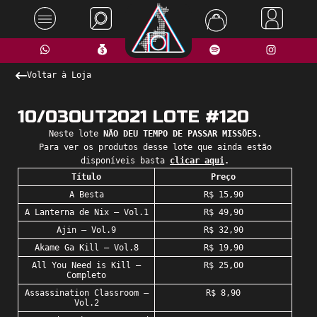
Voltar à Loja
10/03OUT2021 LOTE #120
Neste lote
NÃO DEU TEMPO DE PASSAR MISSÕES
.
Para ver os produtos desse lote que ainda estão
disponíveis basta
clicar aqui
.
Título
Preço
A Besta
R$ 15,90
A Lanterna de Nix – Vol.1
R$ 49,90
Ajin – Vol.9
R$ 32,90
Akame Ga Kill – Vol.8
R$ 19,90
All You Need is Kill –
R$ 25,00
Completo
Assassination Classroom –
R$ 8,90
Vol.2