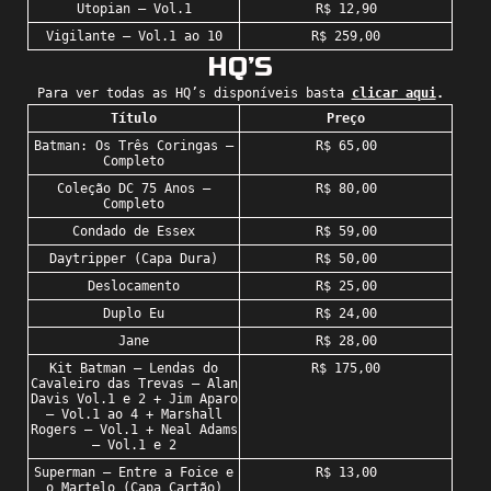
Utopian – Vol.1
R$ 12,90
Vigilante – Vol.1 ao 10
R$ 259,00
HQ’S
Para ver todas as HQ’s disponíveis basta
clicar aqui
.
Título
Preço
Batman: Os Três Coringas –
R$ 65,00
Completo
Coleção DC 75 Anos –
R$ 80,00
Completo
Condado de Essex
R$ 59,00
Daytripper (Capa Dura)
R$ 50,00
Deslocamento
R$ 25,00
Duplo Eu
R$ 24,00
Jane
R$ 28,00
Kit Batman – Lendas do
R$ 175,00
Cavaleiro das Trevas – Alan
Davis Vol.1 e 2 + Jim Aparo
– Vol.1 ao 4 + Marshall
Rogers – Vol.1 + Neal Adams
– Vol.1 e 2
Superman – Entre a Foice e
R$ 13,00
o Martelo (Capa Cartão)