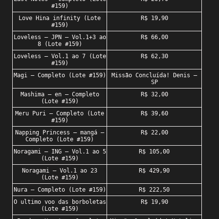
#159)
Love Hina infinity (Lote
R$ 19,90
#159)
Loveless – JPN – Vol.1+3 ao
R$ 66,00
8 (Lote #159)
Loveless – Vol.1 ao 7 (Lote
R$ 62,30
#159)
Magi – Completo (Lote #159)
Missão Concluída! Denis –
SP
Mashima – en – Completo
R$ 32,00
(Lote #159)
Meru Puri – Completo (Lote
R$ 39,60
#159)
Napping Princess – mangá –
R$ 22,00
Completo (Lote #159)
Noragami – ING – Vol.1 ao 5
R$ 105,00
(Lote #159)
Noragami – Vol.1 ao 23
R$ 429,90
(Lote #159)
Nura – Completo (Lote #159)
R$ 222,50
O ultimo voo das borboletas
R$ 19,90
(Lote #159)