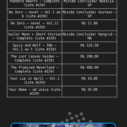
Pandora Hearts – Completo
Missão Concluída! Natalia-
(Lote #159)
SP
Re Zero – novel – Vol.1 ao
Missão Concluída! Gustavo –
6 (Lote #159)
SP
Re Zero – novel – Vol.11
R$ 17,90
(Lote #159)
Sailor Moon + Short Stories
Missão Concluída! Hyngrid –
– Completo (Lote #159)
MA
Spicy and Wolf – ING –
R$ 124,50
Vol.1 ao 5 (Lote #159)
The Lost Canvas Gaiden –
R$ 299,00
Completo (Lote #159)
The Promised Neverland –
R$ 480,00
Completo (Lote #159)
Your Lie in April – Vol.1
R$ 19,00
(Lote #159)
Your Name – ed unica (Lote
R$ 45,00
#159)