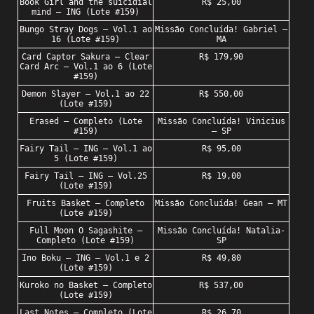
Book Girl and the suicidial
R$ 25,00
mind – ING (Lote #159)
Bungo Stray Dogs – Vol.1 ao
Missão Concluída! Gabriel –
16 (Lote #159)
MA
Card Captor Sakura – Clear
R$ 179,90
Card Arc – Vol.1 ao 6 (Lote
#159)
Demon Slayer – Vol.1 ao 22
R$ 550,00
(Lote #159)
Erased – Completo (Lote
Missão Concluída! Vinicius
#159)
– SP
Fairy Tail – ING – Vol.1 ao
R$ 95,00
5 (Lote #159)
Fairy Tail – ING – Vol.25
R$ 19,00
(Lote #159)
Fruits Basket – Completo
Missão Concluída! Gean – MT
(Lote #159)
Full Moon O Sagashite –
Missão Concluída! Natalia-
Completo (Lote #159)
SP
Ino Boku – ING – Vol.1 e 2
R$ 49,80
(Lote #159)
Kuroko no Basket – Completo
R$ 537,00
(Lote #159)
Last Notes – Completo (Lote
R$ 26,70