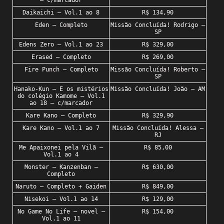
– c/marcador
Daikaichi – Vol.1 ao 8
R$ 134,90
Eden – Completo
Missão Concluída! Rodrigo –
SP
Edens Zero – Vol.1 ao 23
R$ 329,00
Erased – Completo
R$ 269,00
Fire Punch – Completo
Missão Concluída! Roberto –
SP
Hanako-Kun – E os mistérios
Missão Concluída! João – AM
do colégio Kamome – Vol.1
ao 18 – c/marcador
Kare Kano – Completo
R$ 329,90
Kare Kano – Vol.1 ao 7
Missão Concluída! Alessa –
RJ
Me Apaixonei pela Vilã –
R$ 85,00
Vol.1 ao 4
Monster – Kanzenban –
R$ 630,00
Completo
Naruto – Completo + Gaiden
R$ 849,00
Nisekoi – Vol.1 ao 14
R$ 129,00
No Game No Life – novel –
R$ 154,00
Vol.1 ao 11