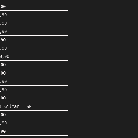
,00
,90
,90
,90
,90
,90
0,00
,00
,00
,90
,90
,00
! Gilmar – SP
,00
,90
,90