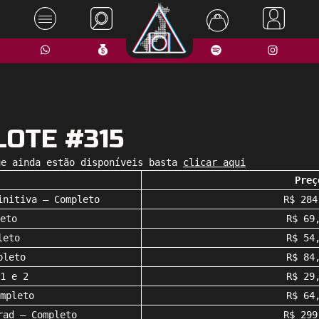
LOTE #315
ue ainda estão disponíveis basta
c
licar aqui
Preç
initiva – Completo
R$ 284
eto
R$ 69
leto
R$ 54
pleto
R$ 84
1 e 2
R$ 29
mpleto
R$ 64
rad – Completo
R$ 299