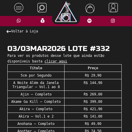
Voltar à Loja
03/03MAR2026 LOTE #332
Para ver os produtos desse lote que ainda estão
disponíveis basta
c
licar aqui
Título
Preço
5cm por Segundo
R$ 29,90
A Noite Além da Janela
R$ 144,90
Triangular – Vol.1 ao 8
Ajin – Completo
R$ 269,00
Akame Ga Kill – Completo
R$ 399,00
Akira – Completo
R$ 421,90
Akira – Vol.1 e 2
R$ 141,00
Anohana – Completo
R$ 49,90
Another – Completo
R$ 74,50