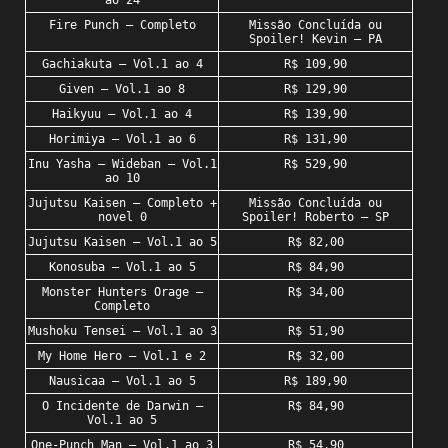
ao 24
Fire Punch – Completo
Missão Concluída ou
Spoiler! Kevin – PA
Gachiakuta – Vol.1 ao 4
R$ 109,90
Given – Vol.1 ao 8
R$ 129,90
Haikyuu – Vol.1 ao 4
R$ 139,90
Horimiya – Vol.1 ao 6
R$ 131,90
Inu Yasha – Wideban – Vol.1
R$ 529,90
ao 10
Jujutsu Kaisen – Completo +
Missão Concluída ou
novel 0
Spoiler! Roberto – SP
Jujutsu Kaisen – Vol.1 ao 5
R$ 82,00
Konosuba – Vol.1 ao 5
R$ 84,90
Monster Hunters Orage –
R$ 34,00
Completo
Mushoku Tensei – Vol.1 ao 3
R$ 51,90
My Home Hero – Vol.1 e 2
R$ 32,00
Nausicaa – Vol.1 ao 5
R$ 189,90
O Incidente de Darwin –
R$ 84,90
Vol.1 ao 5
One-Punch Man – Vol.1 ao 3
R$ 54,90