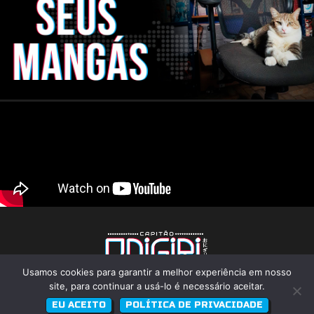
Usamos cookies para garantir a melhor experiência em nosso
CNPJ: 22.824.773/0001-25
Rua Pandiá Calogeras, 176 - Liberdade - São Paulo
site, para continuar a usá-lo é necessário aceitar.
(Atenção, não é uma loja física)
Desenvolvido por
Rodrigo Melhado
EU ACEITO
POLÍTICA DE PRIVACIDADE