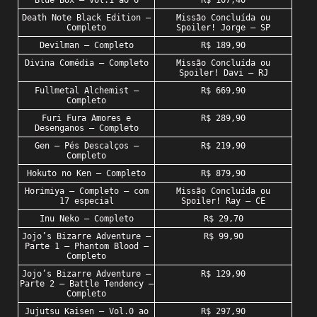
Blue Box – Vol.1 ao 6
R$ 107,40
Death Note Black Edition –
Missão Concluída ou
Completo
Spoiler! Jorge – SP
Devilman – Completo
R$ 189,90
Divina Comédia – Completo
Missão Concluída ou
Spoiler! Davi – RJ
Fullmetal Alchemist –
R$ 669,90
Completo
Furi Fura Amores e
R$ 289,90
Desenganos – Completo
Gen – Pés Descalços –
R$ 219,90
Completo
Hokuto no Ken – Completo
R$ 879,90
Horimiya – Completo – com
Missão Concluída ou
17 especial
Spoiler! Ray – CE
Inu Neko – Completo
R$ 29,70
Jojo’s Bizarre Adventure –
R$ 99,90
Parte 1 – Phantom Blood –
Completo
Jojo’s Bizarre Adventure –
R$ 129,90
Parte 2 – Battle Tendency –
Completo
Jujutsu Kaisen – Vol.0 ao
R$ 297,90