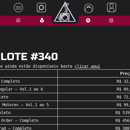
 LOTE #340
ue ainda estão disponíveis basta
c
licar aqui
Preç
 Completo
R$ 32
ngular – Vol.1 ao 6
R$ 89
leto
R$ 72
 Motores – Vol.1 ao 5
R$ 99
pleto
R$ 539
 Order – Completo
R$ 456
rad – Completo
R$ 300