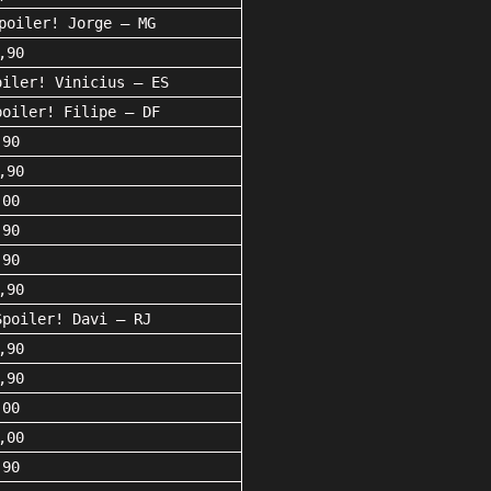
poiler! Jorge – MG
,90
oiler! Vinicius – ES
poiler! Filipe – DF
,90
,90
,00
,90
,90
,90
Spoiler! Davi – RJ
,90
,90
,00
,00
,90