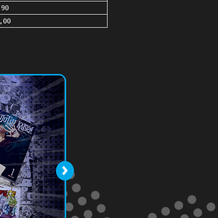
,90
,00
›