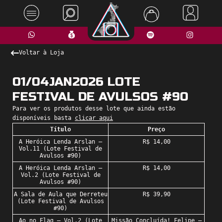
Voltar à Loja
01/04JAN2026 LOTE
FESTIVAL DE AVULSOS #90
Para ver os produtos desse lote que ainda estão
disponíveis basta
clicar aqui
Título
Preço
A Heróica Lenda Arslan –
R$ 14,00
Vol.11 (Lote Festival de
Avulsos #90)
A Heróica Lenda Arslan –
R$ 14,00
Vol.2 (Lote Festival de
Avulsos #90)
A Sala de Aula que Derreteu
R$ 39,90
(Lote Festival de Avulsos
#90)
Ao no Flag – Vol.2 (Lote
Missão Concluída! Felipe –