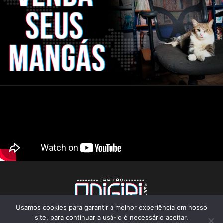
Usamos cookies para garantir a melhor experiência em nosso
CNPJ: 22.824.773/0001-25
Rua Pandiá Calogeras, 176 - Liberdade - São Paulo
site, para continuar a usá-lo é necessário aceitar.
(Atenção, não é uma loja física)