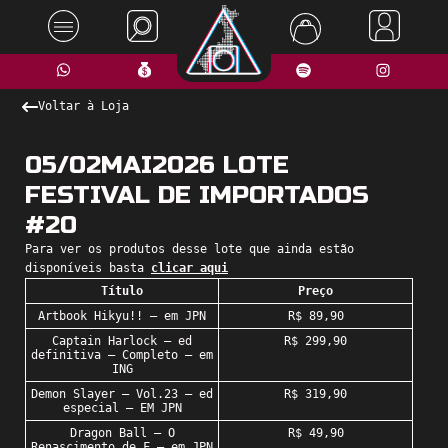
Voltar à Loja
05/02MAI2026 LOTE
FESTIVAL DE IMPORTADOS
#20
Para ver os produtos desse lote que ainda estão
disponíveis basta
clicar aqui
Título
Preço
Artbook Hikyu!! – em JPN
R$ 89,90
Captain Harlock – ed
R$ 299,90
definitiva – Completo – em
ING
Demon Slayer – Vol.23 – ed
R$ 319,90
especial – EM JPN
Dragon Ball – O
R$ 49,90
Renascimento de F – em JPN