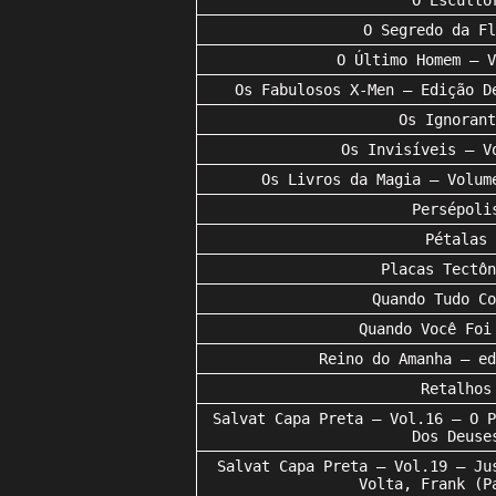
O Esculto
O Segredo da Fl
O Último Homem – V
Os Fabulosos X-Men – Edição D
Os Ignorant
Os Invisíveis – V
Os Livros da Magia – Volum
Persépoli
Pétalas
Placas Tectôn
Quando Tudo Co
Quando Você Foi
Reino do Amanha – ed
Retalhos
Salvat Capa Preta – Vol.16 – O P
Dos Deuse
Salvat Capa Preta – Vol.19 – Ju
Volta, Frank (P