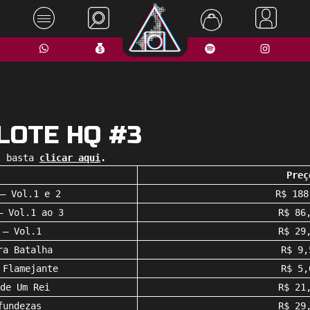
LOTE HQ #3
s basta
clicar aqui
.
Preç
– Vol.1 e 2
R$ 188
– Vol.1 ao 3
R$ 86
 – Vol.1
R$ 29
ra Batalha
R$ 9,
 Flamejante
R$ 5,
de Um Rei
R$ 21
fundezas
R$ 29