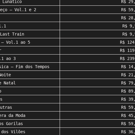
 Lunático
R$ 29
eço – Vol.1 e 2
R$ 59
R$ 28
l.1
R$ 9,
Last Train
R$ 9,
 – Vol.1 ao 5
R$ 124
r
R$ 119
.1 ao 3
R$ 239
sica – Fim dos Tempos
R$ 14
Noite
R$ 21
e Natal
R$ 79
o
R$ 89
s
R$ 39
utras
R$ 59
era da Moda
R$ 45
os Gorilas
R$ 59
 dos Vilões
R$ 36