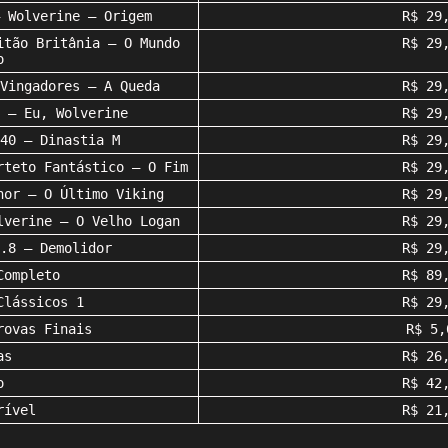
 Wolverine – Origem
R$ 29
itão Britânia – O Mundo
R$ 29
o
Vingadores – A Queda
R$ 29
 – Eu, Wolverine
R$ 29
40 – Dinastia M
R$ 29
rteto Fantástico – O Fim
R$ 29
hor – O Último Viking
R$ 29
lverine – O Velho Logan
R$ 29
.8 – Demolidor
R$ 29
Completo
R$ 89
Clássicos 1
R$ 29
rovas Finais
R$ 5,
as
R$ 26
o
R$ 42
rível
R$ 21