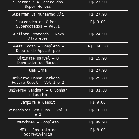
Superman e a Legião dos
R$ 27,90
Super Heróis
Superman Vs Muhammad Ali
R$ 27,90
Supreendentes X Men –
R$ 9,00
Superdotados – Vol.1
Surfista Prateado – Novo
R$ 24,90
Alvorecer
Sweet Tooth – Completo +
R$ 160,30
Depois do Apocalipse
Ultimate Marvel – O
R$ 15,90
Devorador de Mundos
Uma Irmâ
R$ 27,90
Universo Hanna-Barbera –
R$ 29,80
Future Quest – Vol.1 e 2
Universo Sandman – O Sonhar
R$ 31,80
+ Lúcifer
Vampira e Gambit
R$ 9,00
Vingadores Sem Rumo – Vol.1
R$ 18,00
e 2
Watchmen – Completo
R$ 89,90
WE3 – Instinto de
R$ 8,00
Sobrevivência