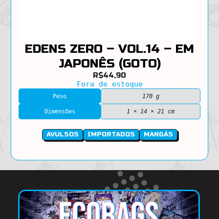
EDENS ZERO – VOL.14 – EM
JAPONÊS (GOTO)
R$
44,90
Fora de estoque
Peso
170 g
Dimensões
1 × 14 × 21 cm
AVULSOS
IMPORTADOS
MANGÁS