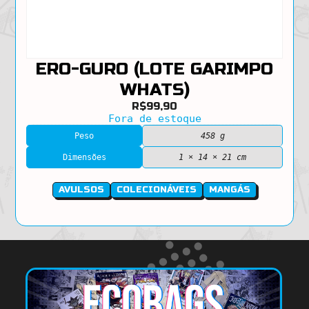
ERO-GURO (LOTE GARIMPO
WHATS)
R$
99,90
Fora de estoque
Peso
458 g
Dimensões
1 × 14 × 21 cm
AVULSOS
COLECIONÁVEIS
MANGÁS