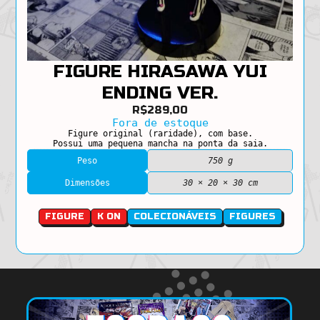
FIGURE HIRASAWA YUI
ENDING VER.
R$
289,00
Fora de estoque
Figure original (raridade), com base.
Possui uma pequena mancha na ponta da saia.
Peso
750 g
Dimensões
30 × 20 × 30 cm
FIGURE
K ON
COLECIONÁVEIS
FIGURES