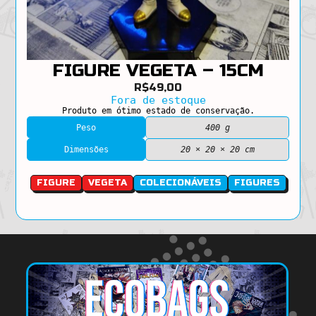
FIGURE VEGETA – 15CM
R$
49,00
Fora de estoque
Produto em ótimo estado de conservação.
Peso
400 g
Dimensões
20 × 20 × 20 cm
FIGURE
VEGETA
COLECIONÁVEIS
FIGURES