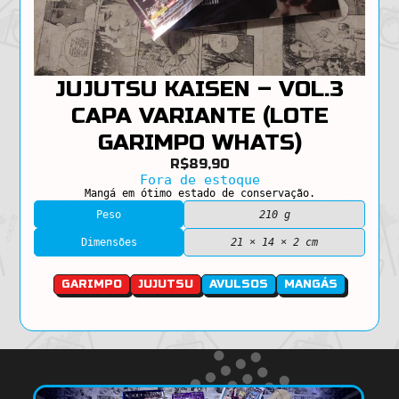
JUJUTSU KAISEN – VOL.3
CAPA VARIANTE (LOTE
GARIMPO WHATS)
R$
89,90
Fora de estoque
Mangá em ótimo estado de conservação.
Peso
210 g
Dimensões
21 × 14 × 2 cm
GARIMPO
JUJUTSU
AVULSOS
MANGÁS