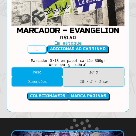
MARCADOR – EVANGELION
R$
1,50
Em estoque
Marcador
ADICIONAR AO CARRINHO
-
Evangelion
Marcador 5×18 em papel cartão 300gr
Arte por @__kabral
quantidade
Peso
10 g
Dimensões
18 × 5 × 1 cm
COLECIONÁVEIS
MARCA PÁGINAS