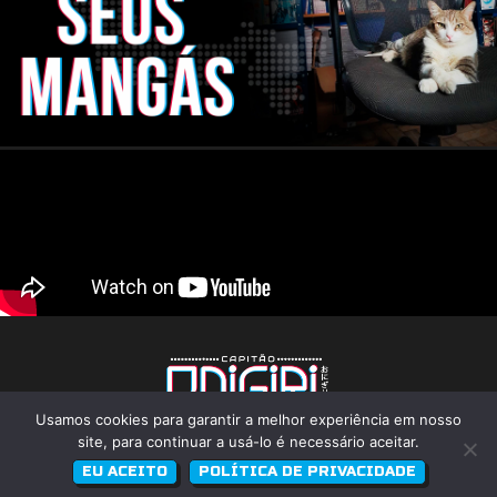
Usamos cookies para garantir a melhor experiência em nosso
CNPJ: 22.824.773/0001-25
Rua Pandiá Calogeras, 176 - Liberdade - São Paulo
site, para continuar a usá-lo é necessário aceitar.
(Atenção, não é uma loja física)
Desenvolvido por
Rodrigo Melhado
EU ACEITO
POLÍTICA DE PRIVACIDADE