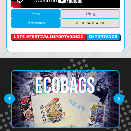
Peso
370 g
Dimensões
21 × 14 × 4 cm
LOTE #FESTIVALIMPORTADOS20
IMPORTADOS
‹
›