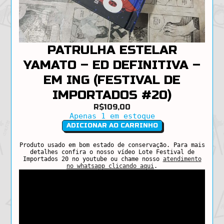
PATRULHA ESTELAR
YAMATO – ED DEFINITIVA –
EM ING (FESTIVAL DE
IMPORTADOS #20)
R$
109,00
Apenas 1 em estoque
Patrulha
ADICIONAR AO CARRINHO
Estelar
Yamato
Produto usado em bom estado de conservação. Para mais
detalhes confira o nosso vídeo Lote Festival de
-
Importados 20 no youtube ou chame nosso
atendimento
ed
no whatsapp clicando aqui
.
definitiva
-
em
ING
(Festival