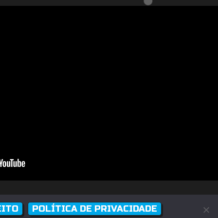
uma loja física)
Desenvolvido por
Rodrigo Melhado
EITO
POLÍTICA DE PRIVACIDADE