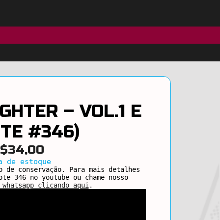
GHTER – VOL.1 E
OTE #346)
$
34,00
a de estoque
o de conservação. Para mais detalhes
ote 346 no youtube ou chame nosso
 whatsapp clicando aqui
.