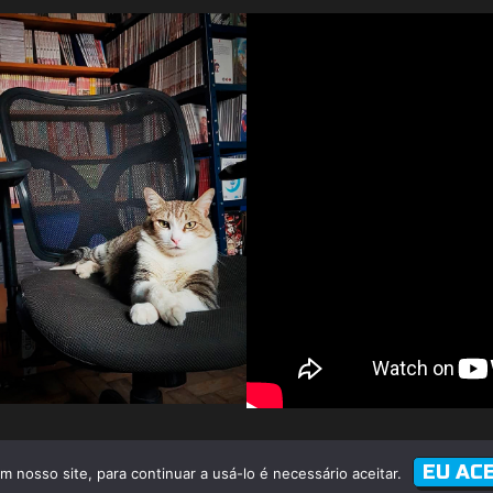
á Calogeras, 176 - Liberdade - São Paulo
(Atenção, não é 
EU AC
 nosso site, para continuar a usá-lo é necessário aceitar.