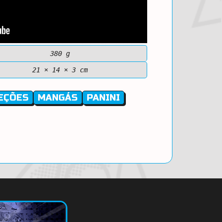
380 g
21 × 14 × 3 cm
EÇÕES
MANGÁS
PANINI