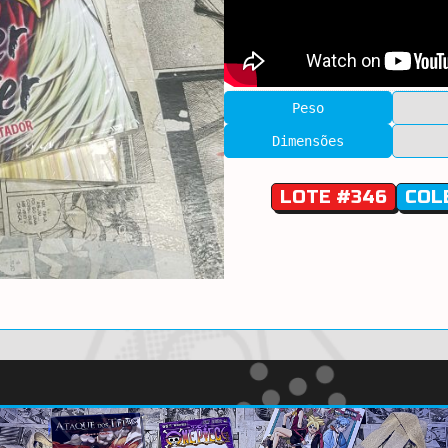
Peso
Dimensões
LOTE #346
COL