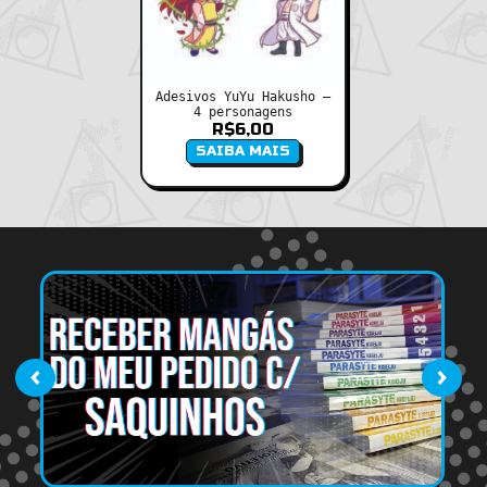
Adesivos YuYu Hakusho –
4 personagens
R$
6,00
SAIBA MAIS
‹
›