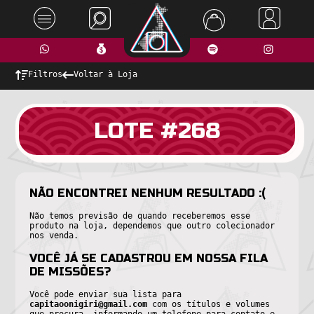
Filtros
Voltar à Loja
LOTE #268
NÃO ENCONTREI NENHUM RESULTADO :(
Não temos previsão de quando receberemos esse
produto na loja, dependemos que outro colecionador
nos venda.
VOCÊ JÁ SE CADASTROU EM NOSSA FILA
DE MISSÕES?
Você pode enviar sua lista para
capitaoonigiri@gmail.com
com os títulos e volumes