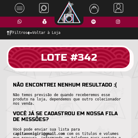
Filtros
Voltar à Loja
LOTE #342
NÃO ENCONTREI NENHUM RESULTADO :(
Não temos previsão de quando receberemos esse
produto na loja, dependemos que outro colecionador
nos venda.
VOCÊ JÁ SE CADASTROU EM NOSSA FILA
DE MISSÕES?
Você pode enviar sua lista para
capitaoonigiri@gmail.com
com os títulos e volumes