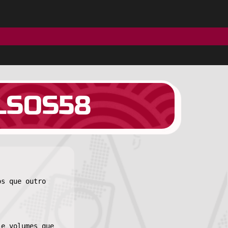
LSOS58
os que outro
e volumes que