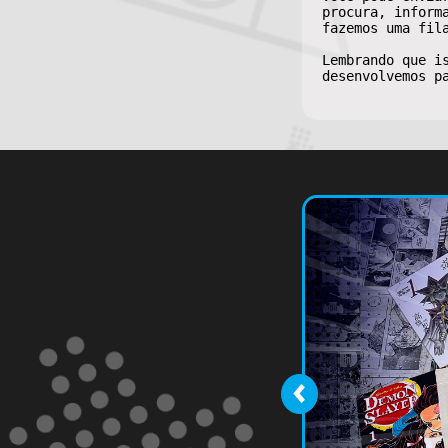
procura, inform
fazemos uma fil
Lembrando que i
desenvolvemos p
‹