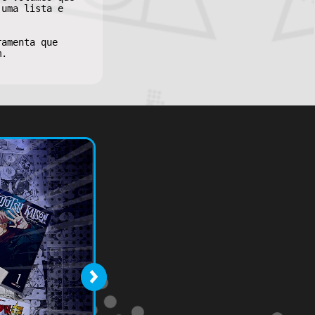
 uma lista e
ramenta que
m.
›