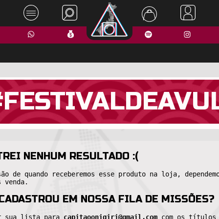
#FESTIVALDEAVU
REI NENHUM RESULTADO :(
são de quando receberemos esse produto na loja, dependem
s venda.
 CADASTROU EM NOSSA FILA DE MISSÕES?
r sua lista para
capitaoonigiri@gmail.com
com os títulos 