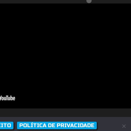
uma loja física)
Desenvolvido por
Rodrigo Melhado
EITO
POLÍTICA DE PRIVACIDADE