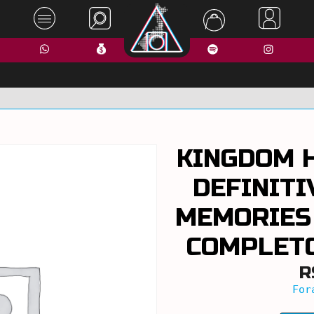
KINGDOM 
DEFINITI
MEMORIES 
COMPLETO
R
For