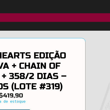
HEARTS EDIÇÃO
VA + CHAIN OF
+ 358/2 DIAS –
S (LOTE #319)
$
419,90
a de estoque