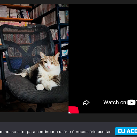
á Calogeras, 176 - Liberdade - São Paulo
(Atenção, não é 
EU AC
 nosso site, para continuar a usá-lo é necessário aceitar.